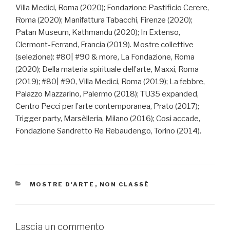
Villa Medici, Roma (2020); Fondazione Pastificio Cerere,
Roma (2020); Manifattura Tabacchi, Firenze (2020);
Patan Museum, Kathmandu (2020); In Extenso,
Clermont-Ferrand, Francia (2019). Mostre collettive
(selezione): #80| #90 & more, La Fondazione, Roma
(2020); Della materia spirituale dell’arte, Maxxi, Roma
(2019); #80| #90, Villa Medici, Roma (2019); La febbre,
Palazzo Mazzarino, Palermo (2018); TU35 expanded,
Centro Pecci per l’arte contemporanea, Prato (2017);
Trigger party, Marsèlleria, Milano (2016); Cosi accade,
Fondazione Sandretto Re Rebaudengo, Torino (2014).
CATEGORIE
MOSTRE D'ARTE
,
NON CLASSÉ
Lascia un commento