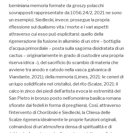
berniniana memoria formate da groszy polacchi
sovrapposti rappresentate da 1056.24/2, 2021 ne sono
un esempio). Siedlecki, invece, prosegue la propria
riflessione sul dualismo vita / morte e i vari aspetti
attraverso cui esso può esplicitarsi: quello della
rigenerazione (la fusione in alluminio di un otre – bottiglia
d’acqua primordiale – posta sulla sagoma disidratata di un
cactus – originariamente in grado di custodire una propria
riserva idrica –), del sacrificio (lo scambio di materia che
avviene tra anodo e catodo nella vasca galvanica di
Viandante, 2021), della memoria (Limes, 2021: le ceneri di
un lupo solidificate nel cristallo), del rito (Scalze, 2021: il
calco in zinco dei piedi dell’artista evoca le estremità del
San Pietro in bronzo posto nell’omonima basilica romana
sfiorate dai fedeli in forma di preghiera). Così, attraverso
l’intervento di Choróbski e Siedlecki, la Chiesa delle
Scalze rigenera idealmente le proprie funzioni originali,
colmandosi di un’atmosfera densa di spiritualità e di