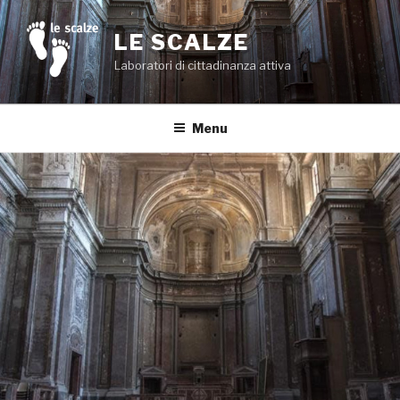
Salta
al
LE SCALZE
contenuto
Laboratori di cittadinanza attiva
Menu