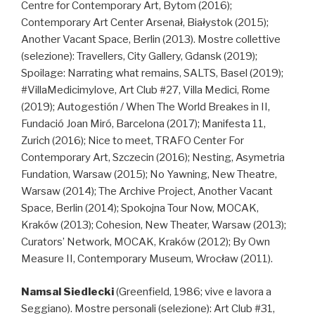
Centre for Contemporary Art, Bytom (2016);
Contemporary Art Center Arsenał, Białystok (2015);
Another Vacant Space, Berlin (2013). Mostre collettive
(selezione): Travellers, City Gallery, Gdansk (2019);
Spoilage: Narrating what remains, SALTS, Basel (2019);
#VillaMedicimylove, Art Club #27, Villa Medici, Rome
(2019); Autogestión / When The World Breakes in II,
Fundació Joan Miró, Barcelona (2017); Manifesta 11,
Zurich (2016); Nice to meet, TRAFO Center For
Contemporary Art, Szczecin (2016); Nesting, Asymetria
Fundation, Warsaw (2015); No Yawning, New Theatre,
Warsaw (2014); The Archive Project, Another Vacant
Space, Berlin (2014); Spokojna Tour Now, MOCAK,
Kraków (2013); Cohesion, New Theater, Warsaw (2013);
Curators’ Network, MOCAK, Kraków (2012); By Own
Measure II, Contemporary Museum, Wrocław (2011).
Namsal Siedlecki
(Greenfield, 1986; vive e lavora a
Seggiano). Mostre personali (selezione): Art Club #31,