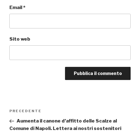
Email
*
Sito web
Navigazione
PRECEDENTE
Articolo
articoli
precedente:
Aumenta il canone d’affitto delle Scalze al
Comune di Napoli. Lettera ai nostri sostenitori