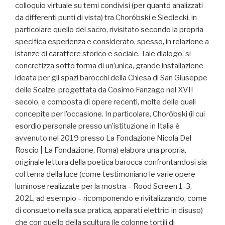
colloquio virtuale su temi condivisi (per quanto analizzati
da differenti punti di vista) tra Choróbski e Siedlecki, in
particolare quello del sacro, rivisitato secondo la propria
specifica esperienza e considerato, spesso, in relazione a
istanze di carattere storico e sociale. Tale dialogo, si
concretizza sotto forma di un’unica, grande installazione
ideata per gli spazi barocchi della Chiesa di San Giuseppe
delle Scalze, progettata da Cosimo Fanzago nel XVII
secolo, e composta di opere recenti, molte delle quali
concepite per l’occasione. In particolare, Choróbski (il cui
esordio personale presso un’istituzione in Italia è
avvenuto nel 2019 presso La Fondazione Nicola Del
Roscio | La Fondazione, Roma) elabora una propria,
originale lettura della poetica barocca confrontandosi sia
col tema della luce (come testimoniano le varie opere
luminose realizzate per la mostra – Rood Screen 1-3,
2021, ad esempio – ricomponendo e rivitalizzando, come
di consueto nella sua pratica, apparati elettrici in disuso)
che con quello della scultura (le colonne tortili di