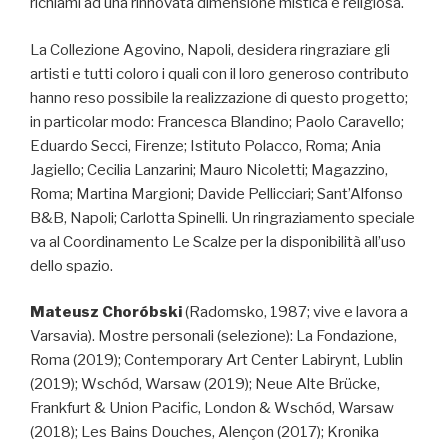
richiami ad una rinnovata dimensione mistica e religiosa.
La Collezione Agovino, Napoli, desidera ringraziare gli
artisti e tutti coloro i quali con il loro generoso contributo
hanno reso possibile la realizzazione di questo progetto;
in particolar modo: Francesca Blandino; Paolo Caravello;
Eduardo Secci, Firenze; Istituto Polacco, Roma; Ania
Jagiello; Cecilia Lanzarini; Mauro Nicoletti; Magazzino,
Roma; Martina Margioni; Davide Pellicciari; Sant’Alfonso
B&B, Napoli; Carlotta Spinelli. Un ringraziamento speciale
va al Coordinamento Le Scalze per la disponibilità all’uso
dello spazio.
Mateusz Choróbski
(Radomsko, 1987; vive e lavora a
Varsavia). Mostre personali (selezione): La Fondazione,
Roma (2019); Contemporary Art Center Labirynt, Lublin
(2019); Wschód, Warsaw (2019); Neue Alte Brücke,
Frankfurt & Union Pacific, London & Wschód, Warsaw
(2018); Les Bains Douches, Alençon (2017); Kronika