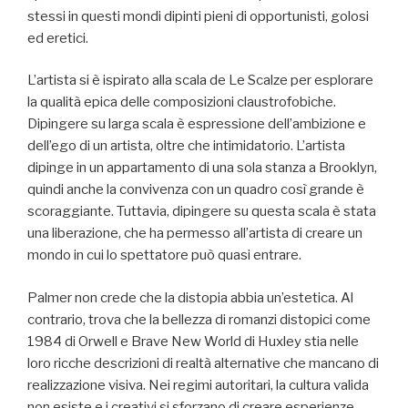
stessi in questi mondi dipinti pieni di opportunisti, golosi
ed eretici.
L’artista si è ispirato alla scala de Le Scalze per esplorare
la qualità epica delle composizioni claustrofobiche.
Dipingere su larga scala è espressione dell’ambizione e
dell’ego di un artista, oltre che intimidatorio. L’artista
dipinge in un appartamento di una sola stanza a Brooklyn,
quindi anche la convivenza con un quadro così grande è
scoraggiante. Tuttavia, dipingere su questa scala è stata
una liberazione, che ha permesso all’artista di creare un
mondo in cui lo spettatore può quasi entrare.
Palmer non crede che la distopia abbia un’estetica. Al
contrario, trova che la bellezza di romanzi distopici come
1984 di Orwell e Brave New World di Huxley stia nelle
loro ricche descrizioni di realtà alternative che mancano di
realizzazione visiva. Nei regimi autoritari, la cultura valida
non esiste e i creativi si sforzano di creare esperienze