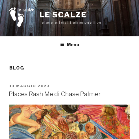
Salta
al
LE SCALZE
contenuto
Laboratori di cittadinanza attiva
Menu
BLOG
PUBBLICATO
11 MAGGIO 2023
IL
Places Rash Me di Chase Palmer