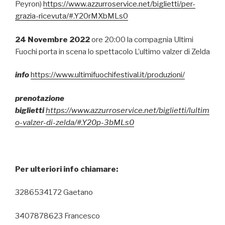
Peyron)
https://www.azzurroservice.net/biglietti/per-
grazia-ricevuta/#.Y20rMXbMLs0
24 Novembre 2022
ore 20:00 la compagnia Ultimi
Fuochi porta in scena lo spettacolo L’ultimo valzer di Zelda
info
https://www.ultimifuochifestival.it/produzioni/
prenotazione
biglietti
https://www.azzurroservice.net/biglietti/lultim
o-valzer-di-zelda/#.Y20p-3bMLs0
Per ulteriori info chiamare:
3286534172 Gaetano
3407878623 Francesco