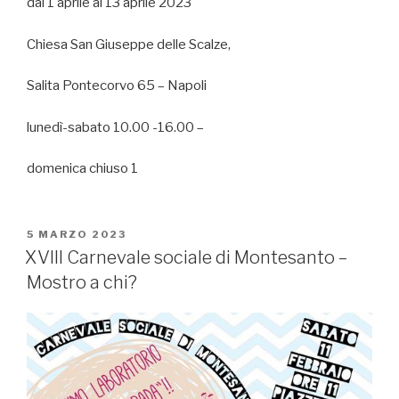
dal 1 aprile al 13 aprile 2023
Chiesa San Giuseppe delle Scalze,
Salita Pontecorvo 65 – Napoli
lunedì-sabato 10.00 -16.00 –
domenica chiuso 1
PUBBLICATO
5 MARZO 2023
IL
XVIII Carnevale sociale di Montesanto –
Mostro a chi?