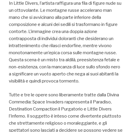
In Little Divers, l’artista raffigura una fila di figure nude su
un ottovolante. Le montagne russe accelerano man
mano che si avvicinano alla parte inferiore della
composizione e alcuni dei sedili si trasformano in figure
contorte. L’immagine crea una doppia azione
contrapposta di individui doloranti che desiderano un
intrattenimento che rilasci endorfine, mentre vivono
monotonamente un’epica corsa sulle montagne russe.
Questa scena è un misto tra aldilà, preesistenza fetale e
non-esistenza, con la mancanza di luce sullo sfondo nero
a significare un vuoto aperto che nega ai suoi abitanti la
visibilità e quindi provoca tormento.
Tutte e tre le opere sono liberamente tratte dalla Divina
Commedia: Space Invaders rappresenta il Paradiso,
Destination Compaction il Purgatorio e Little Divers
l’Inferno. Il soggetto è inteso come divertente piuttosto
che strettamente religioso o moraleggiante, e gli
spettatori sono lasciati a decidere se possono vedere se