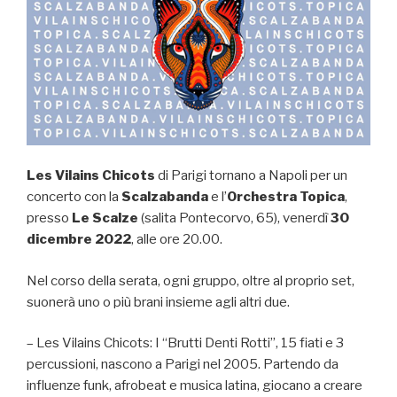
Les Vilains Chicots
di Parigi tornano a Napoli per un
concerto con la
Scalzabanda
e l’
Orchestra Topica
,
presso
Le Scalze
(salita Pontecorvo, 65), venerdì
30
dicembre 2022
, alle ore 20.00.
Nel corso della serata, ogni gruppo, oltre al proprio set,
suonerà uno o più brani insieme agli altri due.
– Les Vilains Chicots: I “Brutti Denti Rotti”, 15 fiati e 3
percussioni, nascono a Parigi nel 2005. Partendo da
influenze funk, afrobeat e musica latina, giocano a creare