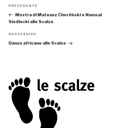
Navigazione
PRECEDENTE
Articolo
articoli
precedente:
Mostra di Mateusz Choróbski e Namsal
Siedlecki alle Scalze
SUCCESSIVO
Articolo
successivo
Danze africane alle Scalze