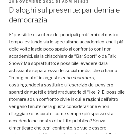
PUBBLICATO
10 NOVEMBRE 2021
DI
ADMIN1823
IL
Dialoghi sul presente: pandemia e
democrazia
E’ possibile discutere dei principali problemi del nostro
tempo, evitando sia lo specialismo accademico, che il più
delle volte lascia poco spazio al confronto con i non
accademici, sia la chiacchiera da “Bar Sport” o da Talk
Show? Ma soprattutto: è possibile, evadere dalla
asfissiante separatezza dei social media, che ci hanno
“imprigionato” in anguste
echo chambers
,
costringendoci a sostituire all’esercizio del pensiero
sparuti cinguettii e tristi graduatorie di “like”? E’ possibile
ritornare ad un confronto civile in cui le ragioni dell’altro
vengano tenute nella giusta considerazione e non
dileggiate o oscurate, come sempre più spesso sta
accadendo nel nostro dibattito pubblico? Senza
dimenticare che ogni confronto, se vuole essere