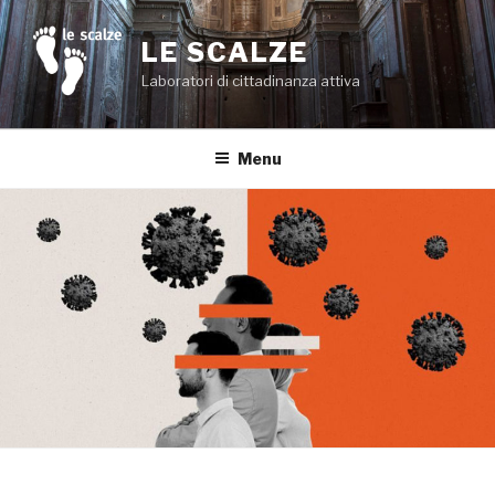
Salta
al
LE SCALZE
contenuto
Laboratori di cittadinanza attiva
Menu