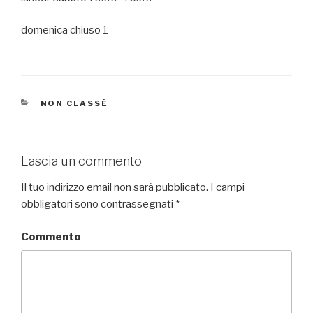
domenica chiuso 1
CATEGORIE
NON CLASSÉ
Lascia un commento
Il tuo indirizzo email non sarà pubblicato.
I campi
obbligatori sono contrassegnati
*
Commento