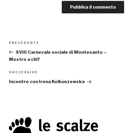
Navigazione
PRECEDENTE
Articolo
articoli
precedente:
XVIII Carnevale sociale di Montesanto –
Mostro a chi?
SUCCESSIVO
Articolo
successivo
Incontro con Irena Kolbuszewska