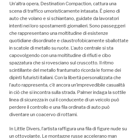
Un’altra opera, Destination Compaction, cattura una
scena di traffico umoristicamente intasata. È pieno di
auto che volano e si schiantano, guidate da lavoratori
intenti nei loro spostamenti giornalieri. Sono passeggeri
che rappresentano una moltitudine di esistenze
quotidiane disordinate e claustrofobicamente sballottate
in scatole di metallo su ruote. L’auto centrale si sta
capovolgendo con una moltitudine di rifiuti e cibo
spazzatura che si rovesciano sul cruscotto. Il ritmo
scintillante del metallo frantumato ricorda le forme dei
dipinti futuristi italiani. Con la libertà personalizzata che
l’auto rappresenta, c’è ancora un’imprevedibile casualità
in ciò che si incontra sulla strada. Palmer indaga la sottile
linea di sicurezza in cui il conducente di un veicolo può
perdere il controllo e una fila ordinata di auto può
diventare un coacervo di rottami.
In Little Divers, l’artista raffigura una fila di figure nude su
un ottovolante. Le montagne russe accelerano man