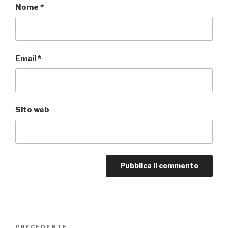
Nome
*
Email
*
Sito web
Navigazione
PRECEDENTE