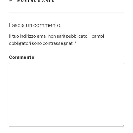
CATEGORIE
MOSTRE D'ARTE
Lascia un commento
Il tuo indirizzo email non sarà pubblicato.
I campi
obbligatori sono contrassegnati
*
Commento