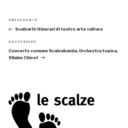
Navigazione
PRECEDENTE
Articolo
articoli
precedente:
Scalzarti: itinerari di teatro arte cultura
SUCCESSIVO
Articolo
successivo
Concerto comune Scalzabanda, Orchestra topica,
Vilains Chicot