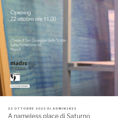
PUBBLICATO
22 OTTOBRE 2022
DI
ADMIN1823
IL
A nameless place di Saturno