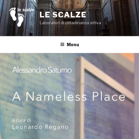
Salta
al
LE SCALZE
contenuto
Laboratori di cittadinanza attiva
Menu