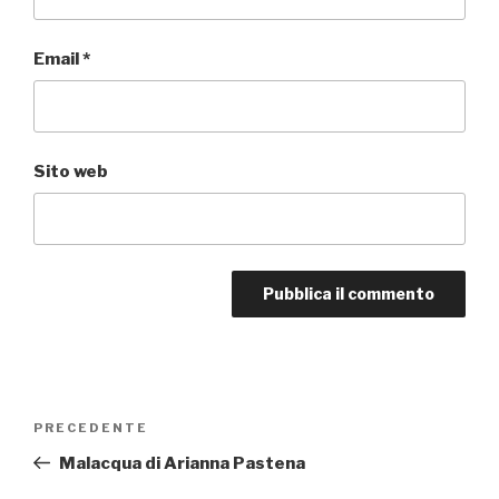
Email
*
Sito web
Navigazione
PRECEDENTE
Articolo
articoli
precedente:
Malacqua di Arianna Pastena