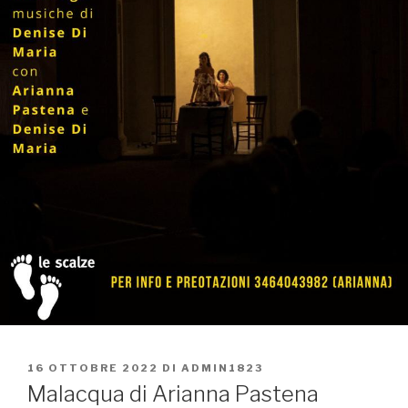
PUBBLICATO
16 OTTOBRE 2022
DI
ADMIN1823
IL
Malacqua di Arianna Pastena