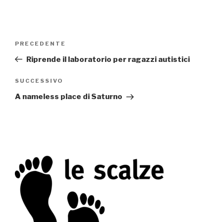
Navigazione
PRECEDENTE
Articolo
articoli
precedente:
Riprende il laboratorio per ragazzi autistici
SUCCESSIVO
Articolo
successivo
A nameless place di Saturno