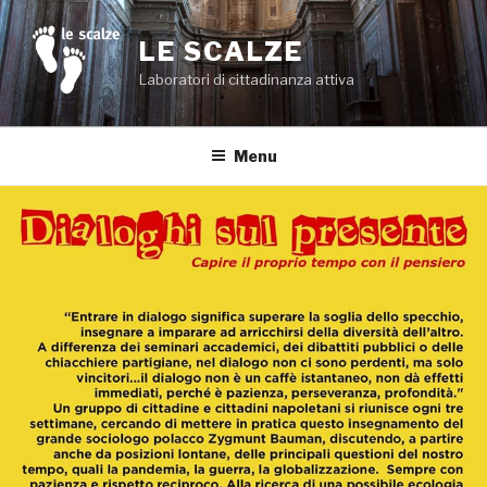
Salta
al
LE SCALZE
contenuto
Laboratori di cittadinanza attiva
Menu