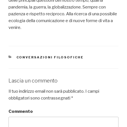
delle principali questioni del nostro tempo, quali la
pandemia, la guerra, la globalizzazione. Sempre con
pazienza e rispetto reciproco. Alla ricerca di una possibile
ecologia della comunicazione e di nuove forme di vita a
venire.
CATEGORIE
CONVERSAZIONI FILOSOFICHE
Lascia un commento
Il tuo indirizzo email non sarà pubblicato.
I campi
obbligatori sono contrassegnati
*
Commento