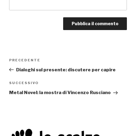
Navigazione
PRECEDENTE
Articolo
articoli
precedente:
Dialoghi sul presente: discutere per capire
SUCCESSIVO
Articolo
successivo
Metal Novel: la mostra di Vincenzo Rusciano