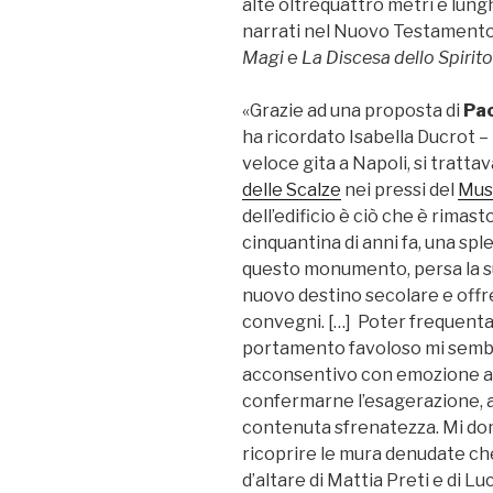
alte oltrequattro metri e lung
narrati nel Nuovo Testament
Magi
e
La Discesa dello Spirit
«Grazie ad una proposta di
Pa
ha ricordato Isabella Ducrot –
veloce gita a Napoli, si trattava
delle Scalze
nei pressi del
Mus
dell’edificio è ciò che è rimas
cinquantina di anni fa, una sp
questo monumento, persa la sua
nuovo destino secolare e offre
convegni. […] Poter frequenta
portamento favoloso mi sembr
acconsentivo con emozione ad
confermarne l’esagerazione, a
contenuta sfrenatezza. Mi do
ricoprire le mura denudate c
d’altare di Mattia Preti e di L