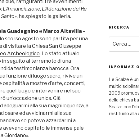
he due, raffiguranti tre avvenimenti
o:
L’Annunciazione, L’Adorazione dei Re
o Santo
», ha spiegato la galleria.
RICERCA
ola Guadagnino
e
Marco Altavilla
–
 lo scorso agosto sono partita per una
Cerca:
 di visitare la
Chiesa San Giuseppe
eo Archeologico
. Lo stato attuale
to in seguito al terremoto di una
INFORMAZIO
lendida testimonianza barocca. Ora
 funzione di luogo sacro, rivive un
Le Scalze è un
 ospitalità a mostre d’arte, concerti,
multidisciplina
re quel luogo e intervenire nel suo
2009 promuove 
ò un’occasione unica. Già
della chiesa b
 adeguarmi alla sua magniloquenza, a
Scalze con l’ob
d osare ed avvicinarmi alla sua
restituirlo alla 
mandavo se potevo azzardarmi a
he avevano ospitato le immense pale
uca Giordano».