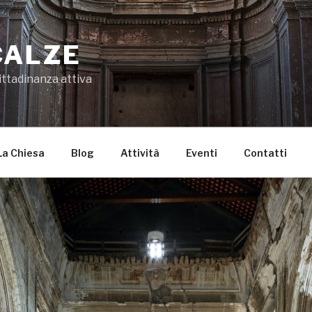
CALZE
ittadinanza attiva
La Chiesa
Blog
Attività
Eventi
Contatti