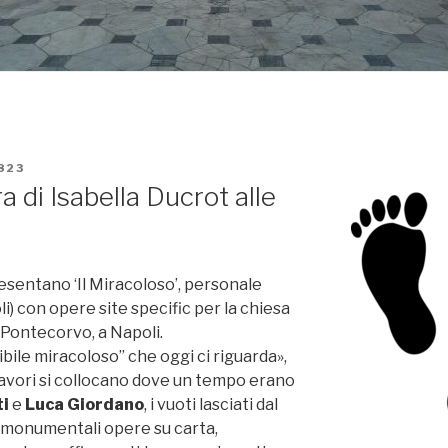
823
a di Isabella Ducrot alle
esentano ‘Il Miracoloso’, personale
li) con opere site specific per la chiesa
 Pontecorvo, a Napoli.
ibile miracoloso” che oggi ci riguarda»,
oi lavori si collocano dove un tempo erano
ti
e
Luca Giordano
, i vuoti lasciati dal
monumentali opere su carta,