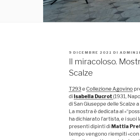
PUBBLICATO
9 DICEMBRE 2021
DI
ADMIN1
IL
Il miracoloso. Mostr
Scalze
T293
e
Collezione Agovino
pr
di
Isabella Ducrot
(1931, Napo
di San Giuseppe delle Scalze a
La mostra è dedicata al «“poss
ha dichiarato l’artista, e i su
presenti dipinti di
Mattia Pre
tempo vengono riempiti «con 