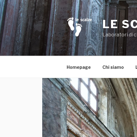
Salta
al
contenuto
LE S
Laboratori di c
Homepage
Chi siamo