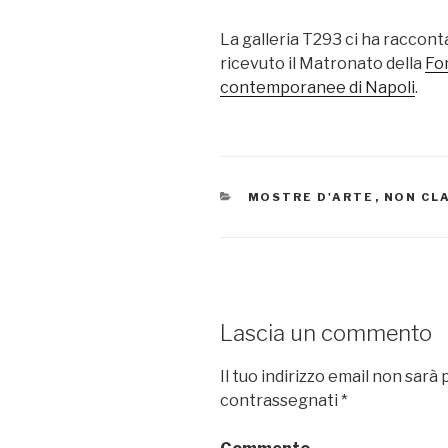
La galleria T293 ci ha raccont
ricevuto il Matronato della
Fo
contemporanee di Napoli
.
CATEGORIE
MOSTRE D'ARTE
,
NON CL
Lascia un commento
Il tuo indirizzo email non sarà 
contrassegnati
*