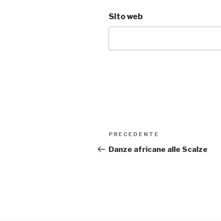
Sito web
Navigazione
PRECEDENTE
Articolo
articoli
precedente:
Danze africane alle Scalze