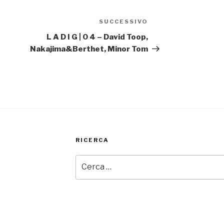
SUCCESSIVO
Articolo
successivo
L A D I G | 0 4 – David Toop,
Nakajima&Berthet, Minor Tom
RICERCA
Cerca: