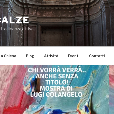
CALZE
ittadinanza attiva
La Chiesa
Blog
Attività
Eventi
Contatti