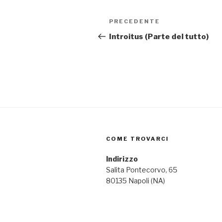
Navigazione
PRECEDENTE
Articolo
articoli
precedente:
Introitus (Parte del tutto)
COME TROVARCI
Indirizzo
Salita Pontecorvo, 65
80135 Napoli (NA)