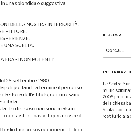
i in una splendida e suggestiva
IONI DELLA NOSTRA INTERIORITÀ.
E PITTORE,
RICERCA
ESPERIENZE.
E UNA SCELTA.
Cerca:
MA FRASI NON POTENTI”.
INFORMAZIO
i il 29 settembre 1980.
Le Scalze è un
 Napoli, portando a termine il percorso
multidisciplina
ella storia dell’istituto, con un esame
2009 promuove 
cilitata.
della chiesa b
ista . Le due cose non sono in alcun
Scalze con l’ob
o coestistere nasce l’opera, nasce il
restituirlo alla 
ul foglio bianco, sovrapponendolo fino