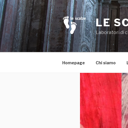
Salta
al
contenuto
LE S
Laboratori di c
Homepage
Chi siamo