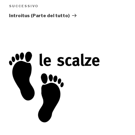
SUCCESSIVO
Articolo
successivo
Introitus (Parte del tutto)