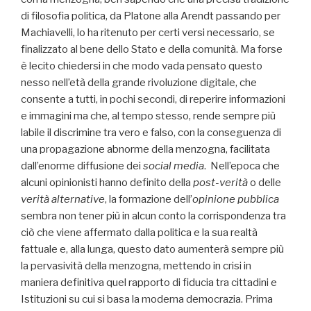
di filosofia politica, da Platone alla Arendt passando per
Machiavelli, lo ha ritenuto per certi versi necessario, se
finalizzato al bene dello Stato e della comunità. Ma forse
è lecito chiedersi in che modo vada pensato questo
nesso nell’età della grande rivoluzione digitale, che
consente a tutti, in pochi secondi, di reperire informazioni
e immagini ma che, al tempo stesso, rende sempre più
labile il discrimine tra vero e falso, con la conseguenza di
una propagazione abnorme della menzogna, facilitata
dall’enorme diffusione dei
social media
. Nell’epoca che
alcuni opinionisti hanno definito della
post-verità
o delle
verità alternative
, la formazione dell’
opinione pubblica
sembra non tener più in alcun conto la corrispondenza tra
ciò che viene affermato dalla politica e la sua realtà
fattuale e, alla lunga, questo dato aumenterà sempre più
la pervasività della menzogna, mettendo in crisi in
maniera definitiva quel rapporto di fiducia tra cittadini e
Istituzioni su cui si basa la moderna democrazia. Prima