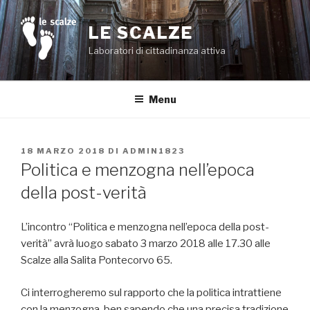
Salta
al
LE SCALZE
contenuto
Laboratori di cittadinanza attiva
Menu
PUBBLICATO
18 MARZO 2018
DI
ADMIN1823
IL
Politica e menzogna nell’epoca
della post-verità
L’incontro “Politica e menzogna nell’epoca della post-
verità” avrà luogo sabato 3 marzo 2018 alle 17.30 alle
Scalze alla Salita Pontecorvo 65.
Ci interrogheremo sul rapporto che la politica intrattiene
con la menzogna, ben sapendo che una precisa tradizione