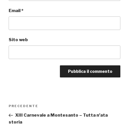
Email
*
Sito web
Navigazione
PRECEDENTE
Articolo
articoli
precedente:
XIII Carnevale a Montesanto – Tutta n’ata
storia