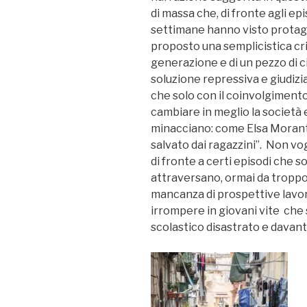
di massa che, di fronte agli epi
settimane hanno visto protago
proposto una semplicistica cri
generazione e di un pezzo di c
soluzione repressiva e giudiz
che solo con il coinvolgimento
cambiare in meglio la società 
minacciano: come Elsa Moran
salvato dai ragazzini”. Non v
di fronte a certi episodi che 
attraversano, ormai da troppo t
mancanza di prospettive lavor
irrompere in giovani vite che 
scolastico disastrato e davanti