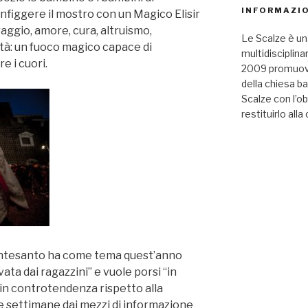
INFORMAZIO
figgere il mostro con un Magico Elisir
aggio, amore, cura, altruismo,
Le Scalze è un
tà: un fuoco magico capace di
multidisciplina
e i cuori.
2009 promuove 
della chiesa b
Scalze con l’ob
restituirlo alla 
Montesanto ha come tema quest’anno
lvata dai ragazzini” e vuole porsi “in
 in controtendenza rispetto alla
e settimane dai mezzi di informazione