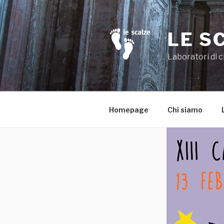
Salta
al
contenuto
LE S
Laboratori di c
Homepage
Chi siamo