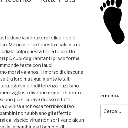
osto dove la gente era felice, il sole
ico. Ma un giorno funesto qualcosa di
idiale colpì questa terra felice. Un
ri più cupi degli abitanti prese forma.
immonde teste con fauci
o morsi velenosi. Il morso di ciascuna
rse tra loro ma ugualmente letali:
ncuria, egoismo, indifferenza, razzismo.
o meraviglioso divenne grigio e spento,
RICERCA
suno più si curava di esso e tutti
 divinità anch’essa terribile: il Dio-
Cerca:
ambini non subivano gli effetti di
orsi del viscido virus non sortivano alcun
pezie le bambine e i bambini di