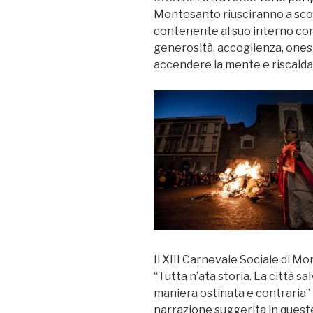
Montesanto riusciranno a scon
contenente al suo interno cor
generosità, accoglienza, ones
accendere la mente e riscaldar
Il XIII Carnevale Sociale di 
“Tutta n’ata storia. La città sa
maniera ostinata e contraria”
narrazione suggerita in quest