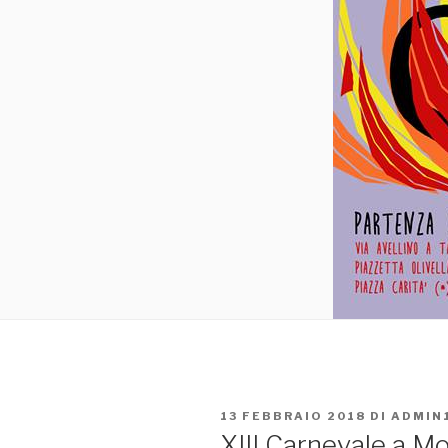
PUBBLICATO
13 FEBBRAIO 2018
DI
ADMIN
IL
XIII Carnevale a Mo