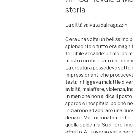
storia
La città salvata dai ragazzini
C’era una volta un bellissimo p
splendente e tutto era magnif
terribile accadde: un morbo mic
mostro orribile nato dai pensie
La creatura possedeva sette 
impressionanti che producevan
testa infliggeva malattie dive
avidità, malaffare, violenza, i
In men che non si dica il post
sporco e inospitale, poiché nes
iniziarono ad adorare una nuova
denaro. Ma, fortunatamente i b
quella epidemia. Su di loro i m
effetto. Attraverso varie peri