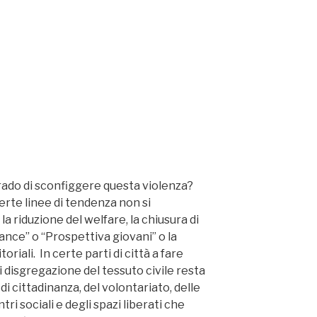
n grado di sconfiggere questa violenza?
erte linee di tendenza non si
 riduzione del welfare, la chiusura di
nce” o “Prospettiva giovani” o la
oriali. In certe parti di città a fare
i disgregazione del tessuto civile resta
 di cittadinanza, del volontariato, delle
tri sociali e degli spazi liberati che