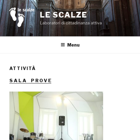
Salta
al
LE SCALZE
contenuto
Laboratori di cittadinanza attiva
Menu
ATTIVITÀ
S A L A P R O V E