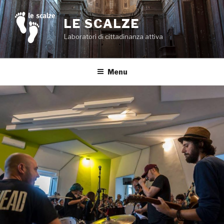
Salta
al
LE SCALZE
contenuto
Laboratori di cittadinanza attiva
Menu