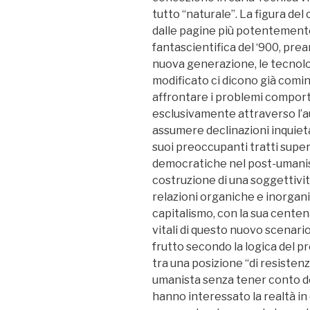
tutto “naturale”. La figura de
dalle pagine più potentemente
fantascientifica del ‘900, prea
nuova generazione, le tecnolo
modificato ci dicono già comin
affrontare i problemi comport
esclusivamente attraverso l’au
assumere declinazioni inquieta
suoi preoccupanti tratti super
democratiche nel post-umanism
costruzione di una soggettività 
relazioni organiche e inorgani
capitalismo, con la sua centena
vitali di questo nuovo scenar
frutto secondo la logica del pr
tra una posizione “di resistenza
umanista senza tener conto d
hanno interessato la realtà in 