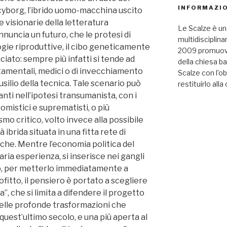
INFORMAZIO
l cyborg, l’ibrido uomo-macchina uscito
 visionarie della letteratura
Le Scalze è un
nnuncia un futuro, che le protesi di
multidisciplina
gie riproduttive, il cibo geneticamente
2009 promuove 
ciato: sempre più infatti si tende ad
della chiesa b
amentali, medici o di invecchiamento
Scalze con l’ob
silio della tecnica. Tale scenario può
restituirlo alla 
nti nell’ipotesi transumanista, con i
omistici e suprematisti, o più
o critico, volto invece alla possibile
ibrida situata in una fitta rete di
che. Mentre l’economia politica del
ria esperienza, si inserisce nei gangli
io, per metterlo immediatamente a
ofitto, il pensiero è portato a scegliere
”, che si limita a difendere il progetto
elle profonde trasformazioni che
quest’ultimo secolo, e una più aperta al