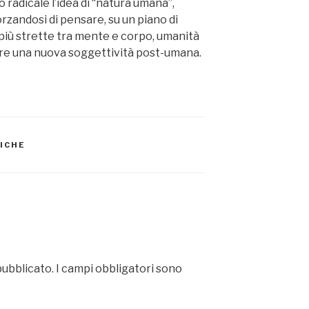
radicale l’idea di “natura umana”,
forzandosi di pensare, su un piano di
iù strette tra mente e corpo, umanità
zare una nuova soggettività post-umana.
ICHE
pubblicato.
I campi obbligatori sono