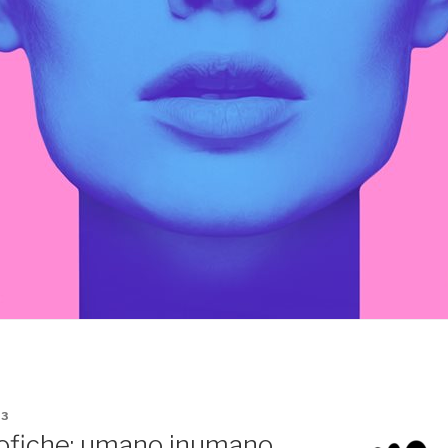
3
sofiche: umano inumano