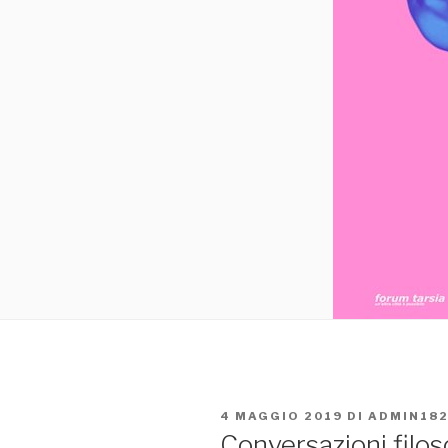
PUBBLICATO
4 MAGGIO 2019
DI
ADMIN182
IL
Conversazioni filo