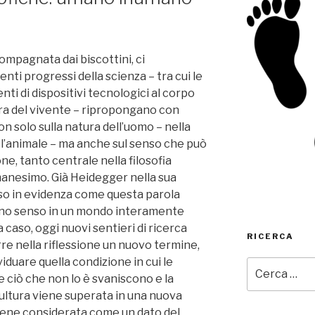
ompagnata dai biscottini, ci
ti progressi della scienza – tra cui le
ti di dispositivi tecnologici al corpo
ura del vivente – ripropongano con
n solo sulla natura dell’uomo – nella
 l’animale – ma anche sul senso che può
e, tanto centrale nella filosofia
manesimo. Già Heidegger nella sua
so in evidenza come questa parola
eno senso in un mondo interamente
 caso, oggi nuovi sentieri di ricerca
RICERCA
e nella riflessione un nuovo termine,
iduare quella condizione in cui le
Cerca:
e ciò che non lo è svaniscono e la
cultura viene superata in una nuova
viene considerata come un dato del