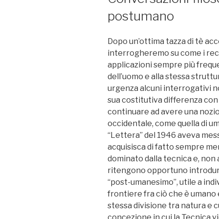
postumano
Dopo un’ottima tazza di tè acc
interrogheremo su come i recen
applicazioni sempre più frequen
dell’uomo e alla stessa strutt
urgenza alcuni interrogativi no
sua costitutiva differenza con
continuare ad avere una nozion
occidentale, come quella di u
“Lettera” del 1946 aveva mes
acquisisca di fatto sempre m
dominato dalla tecnica e, non a
ritengono opportuno introdurr
“post-umanesimo”, utile a indiv
frontiere fra ciò che è umano 
stessa divisione tra natura e 
concezione in cui la Tecnica 