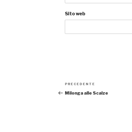
Sito web
Navigazione
PRECEDENTE
Articolo
articoli
precedente:
Milonga alle Scalze