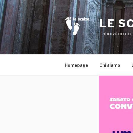
Salta
al
contenuto
LE S
Laboratori di c
Homepage
Chi siamo