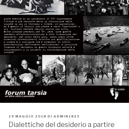
PUBBLICATO
19 MAGGIO 2018
DI
ADMIN1823
IL
Dialettiche del desiderio a partire