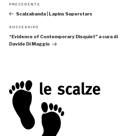
Navigazione
PRECEDENTE
Articolo
articoli
precedente:
Scalzabanda | Lapins Superstars
SUCCESSIVO
Articolo
successivo
“Evidence of Contemporary Disquiet” a cura di
Davide Di Maggio