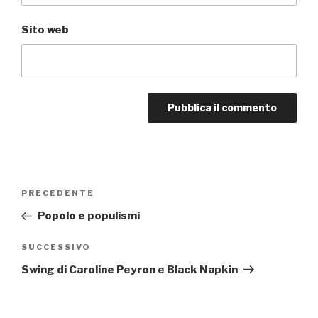
Sito web
Navigazione
PRECEDENTE
Articolo
articoli
precedente:
Popolo e populismi
SUCCESSIVO
Articolo
successivo
Swing di Caroline Peyron e Black Napkin