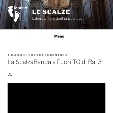
Salta
al
LE SCALZE
contenuto
Laboratori di cittadinanza attiva
Menu
PUBBLICATO
1 MAGGIO 2018
DI
ADMIN1823
IL
La ScalzaBanda a Fuori TG di Rai 3
01