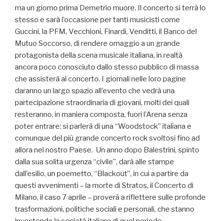
ma un giorno prima Demetrio muore. Il concerto si terrà lo
stesso e sarà l’occasione per tanti musicisti come
Guccini, la PFM, Vecchioni, Finardi, Venditti, il Banco del
Mutuo Soccorso, di rendere omaggio a un grande
protagonista della scena musicale italiana, in realtà
ancora poco conosciuto dallo stesso pubblico di massa
che assisterà al concerto. I giornali nelle loro pagine
daranno un largo spazio all’evento che vedrà una
partecipazione straordinaria di giovani, molti dei quali
resteranno, in maniera composta, fuori l’Arena senza
poter entrare: si parlerà di una “Woodstock” italiana e
comunque del più grande concerto rock svoltosi fino ad
allora nel nostro Paese. Un anno dopo Balestrini, spinto
dalla sua solita urgenza “civile”, darà alle stampe
dall’esilio, un poemetto, “Blackout”, in cui a partire da
questi avvenimenti – la morte di Stratos, il Concerto di
Milano, il caso 7 aprile – proverà a riflettere sulle profonde
trasformazioni, politiche sociali e personali, che stanno
investendo la società italiana di quel periodo,