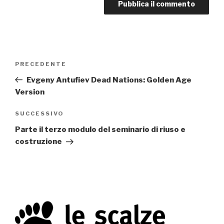
Navigazione
PRECEDENTE
Articolo
articoli
precedente:
Evgeny Antufiev Dead Nations: Golden Age
Version
SUCCESSIVO
Articolo
successivo
Parte il terzo modulo del seminario di riuso e
costruzione