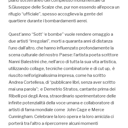
piano sotterraneo del complesso monumentale di
S.Giuseppe delle Scalze che, pur non essendo all’epoca un
rifugio “ufficiale”, spesso accoglieva la gente del
quartiere durante i bombardamenti aerei.
Quest’anno “Sott’ ‘e bombe” vuole rendere omaggio a
due artisti “irregolari”, morti a quaranta anni di distanza
l’uno dall’altro, che hanno influenzato profondamente la
scena culturale del nostro Paese: l’artista poeta scrittore
Nanni Balestrini che, nell’arco di tutta la sua vita artistica,
utilizzando collage, tecniche combinatorie e di cut up, è
riuscito nell’originalissima impresa, come ha scritto
Andrea Cortellesa, di “pubblicare libri, senza aver scritto
mai una parola”; e Demetrio Stratos, cantante prima dei
Ribelli poi degli Area, straordinario sperimentatore delle
infinite potenzialità della voce umana e collaboratore di
artisti di fama mondiale come John Cage e Merce
Cunningham. Celebrare la loro opera e la loro amicizia ci
porterà tra l’altro a ripercorrere alcuni momenti