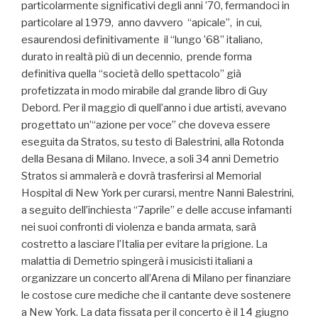
particolarmente significativi degli anni ’70, fermandoci in
particolare al 1979, anno davvero “apicale”, in cui,
esaurendosi definitivamente il “lungo ’68” italiano,
durato in realtà più di un decennio, prende forma
definitiva quella “società dello spettacolo” già
profetizzata in modo mirabile dal grande libro di Guy
Debord. Per il maggio di quell’anno i due artisti, avevano
progettato un’“azione per voce” che doveva essere
eseguita da Stratos, su testo di Balestrini, alla Rotonda
della Besana di Milano. Invece, a soli 34 anni Demetrio
Stratos si ammalerà e dovrà trasferirsi al Memorial
Hospital di New York per curarsi, mentre Nanni Balestrini,
a seguito dell’inchiesta “7aprile” e delle accuse infamanti
nei suoi confronti di violenza e banda armata, sarà
costretto a lasciare l’Italia per evitare la prigione. La
malattia di Demetrio spingerà i musicisti italiani a
organizzare un concerto all’Arena di Milano per finanziare
le costose cure mediche che il cantante deve sostenere
a New York. La data fissata per il concerto è il 14 giugno