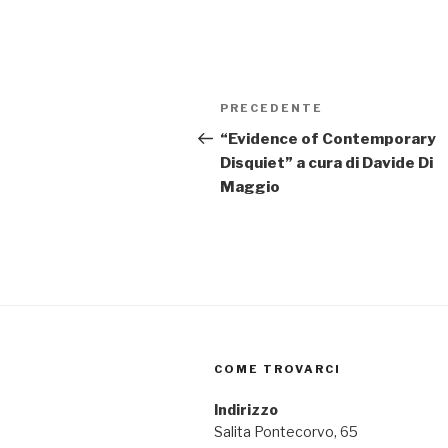
Navigazione
PRECEDENTE
Articolo
articoli
precedente:
“Evidence of Contemporary
Disquiet” a cura di Davide Di
Maggio
COME TROVARCI
Indirizzo
Salita Pontecorvo, 65