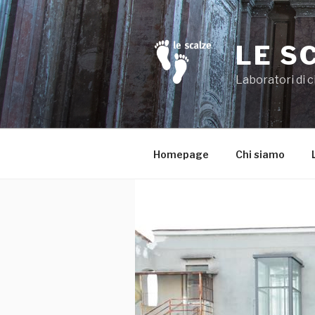
Salta
al
contenuto
LE S
Laboratori di c
Homepage
Chi siamo