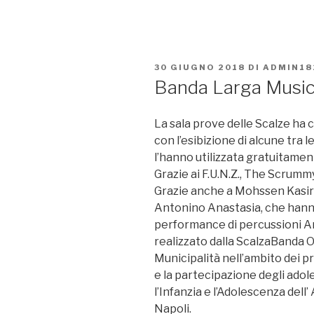
PUBBLICATO
30 GIUGNO 2018
DI
ADMIN18
IL
Banda Larga Music
La sala prove delle Scalze ha 
con l’esibizione di alcune tra 
l’hanno utilizzata gratuitamen
Grazie ai F.U.N.Z., The Scrum
Grazie anche a Mohssen Kasir
Antonino Anastasia, che hann
performance di percussioni A
realizzato dalla ScalzaBanda 
Municipalità nell’ambito dei pr
e la partecipazione degli adol
l’Infanzia e l’Adolescenza del
Napoli.