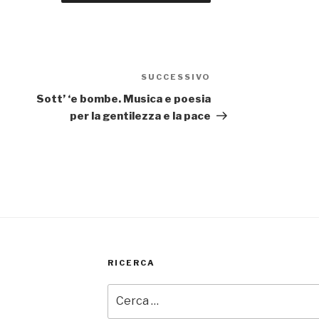
SUCCESSIVO
Articolo
successivo
Sott’ ‘e bombe. Musica e poesia
per la gentilezza e la pace
RICERCA
Cerca: