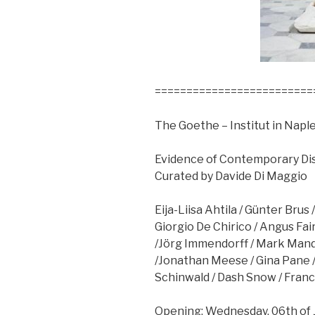
=========================
The Goethe – Institut in Naple
Evidence of Contemporary Di
Curated by Davide Di Maggio
Eija-Liisa Ahtila / Günter Brus
Giorgio De Chirico / Angus Fai
/Jörg Immendorff / Mark Mande
/Jonathan Meese / Gina Pane /
Schinwald / Dash Snow / Fra
Opening: Wednesday, 06th of J