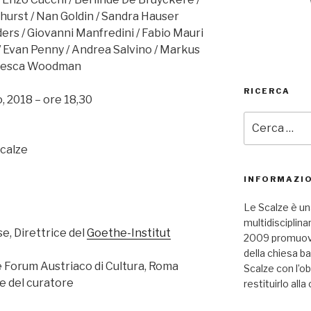
rhurst / Nan Goldin / Sandra Hauser
rs / Giovanni Manfredini / Fabio Mauri
 Evan Penny / Andrea Salvino / Markus
ncesca Woodman
RICERCA
, 2018 – ore 18,30
Cerca:
Scalze
INFORMAZIO
Le Scalze è un
multidisciplina
, Direttrice del
Goethe-Institut
2009 promuove 
della chiesa b
ce Forum Austriaco di Cultura, Roma
Scalze con l’ob
e del curatore
restituirlo alla 