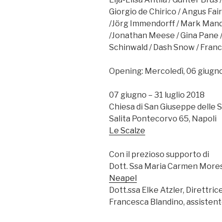
Giorgio de Chirico / Angus Fai
/Jörg Immendorff / Mark Mande
/Jonathan Meese / Gina Pane /
Schinwald / Dash Snow / Fra
Opening: Mercoledì, 06 giugno
07 giugno – 31 luglio 2018
Chiesa di San Giuseppe delle 
Salita Pontecorvo 65, Napoli
Le Scalze
Con il prezioso supporto di
Dott. Ssa Maria Carmen Morese
Neapel
Dott.ssa Elke Atzler, Direttri
Francesca Blandino, assistent