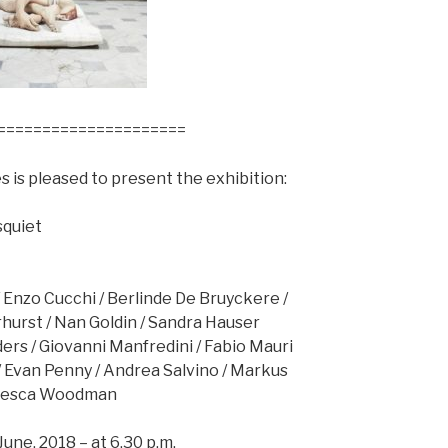
=
====================
s is pleased to present the exhibition:
squiet
 / Enzo Cucchi / Berlinde De Bruyckere /
rhurst / Nan Goldin / Sandra Hauser
rs / Giovanni Manfredini / Fabio Mauri
 Evan Penny / Andrea Salvino / Markus
ncesca Woodman
une, 2018 – at 6,30 p.m.