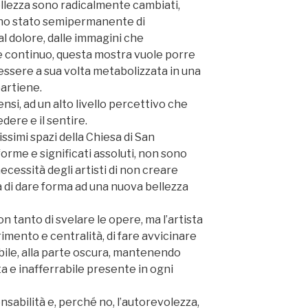
ellezza sono radicalmente cambiati,
 uno stato semipermanente di
al dolore, dalle immagini che
e continuo, questa mostra vuole porre
essere a sua volta metabolizzata in una
artiene.
ensi, ad un alto livello percettivo che
edere e il sentire.
ssimi spazi della Chiesa di San
orme e significati assoluti, non sono
cessità degli artisti di non creare
a di dare forma ad una nuova bellezza
n tanto di svelare le opere, ma l’artista
rimento e centralità, di fare avvicinare
ssibile, alla parte oscura, mantenendo
ta e inafferrabile presente in ogni
nsabilità e, perché no, l’autorevolezza,