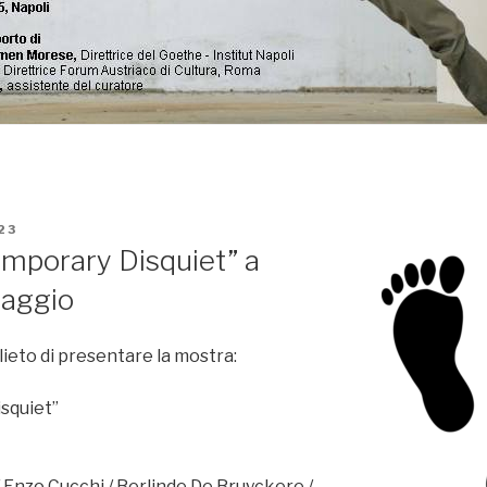
23
mporary Disquiet” a
Maggio
 lieto di presentare la mostra:
squiet”
 / Enzo Cucchi / Berlinde De Bruyckere /