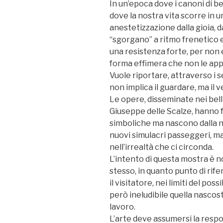
In un’epoca dove i canoni di b
dove la nostra vita scorre in
anestetizzazione dalla gioia, d
“sgorgano” a ritmo frenetico 
una resistenza forte, per non 
forma effimera che non le app
Vuole riportare, attraverso i s
non implica il guardare, ma il v
Le opere, disseminate nei belli
Giuseppe delle Scalze, hanno f
simboliche ma nascono dalla ne
nuovi simulacri passeggeri, m
nell’irrealtà che ci circonda.
L’intento di questa mostra è no
stesso, in quanto punto di rife
il visitatore, nei limiti del po
però ineludibile quella nascos
lavoro.
L’arte deve assumersi la respo