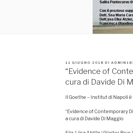
PUBBLICATO
11 GIUGNO 2018
DI
ADMIN18
IL
“Evidence of Conte
cura di Davide Di 
Il Goethe – Institut di Napoli è
“Evidence of Contemporary Di
a cura di Davide Di Maggio
Eija-Liisa Ahtila / Günter Brus