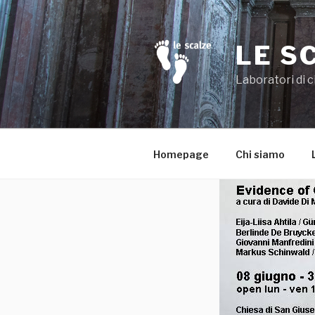
Salta
al
contenuto
LE S
Laboratori di c
Homepage
Chi siamo