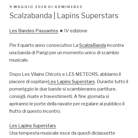
PUBBLICATO
9 MAGGIO 2018
DI
ADMIN1823
IL
Scalzabanda | Lapins Superstars
Les Bandes Passantes
★ IV edizione
Per il quarto anno consecutivo La
ScalzaBanda
incontra
una banda di Parigi per un momento unico di scambio
musicale.
Dopo Les Vilains Chicots e LES METEORS, abbiamo il
piacere di ospitare
Les Lapins Superstars
. Durante tutto il
pomeriggio le due bande si scambieranno partiture,
consigli, risate e travestimenti. A fine giornata si
apriranno le porte della navate per regalare al pubblico il
frutto di questo incontro.
Les Lapins Superstars
Una tempesta musicale esce da questi diciassette