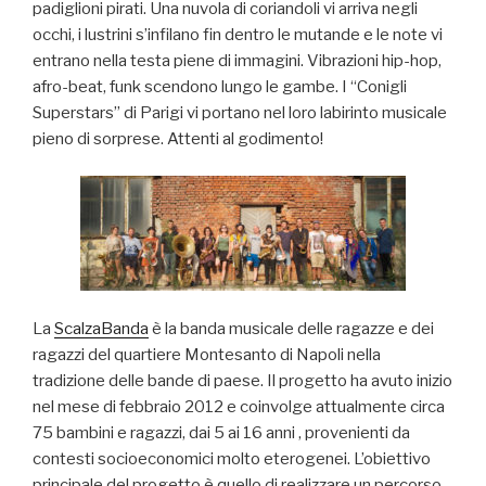
padiglioni pirati. Una nuvola di coriandoli vi arriva negli
occhi, i lustrini s’infilano fin dentro le mutande e le note vi
entrano nella testa piene di immagini. Vibrazioni hip-hop,
afro-bea
t, funk scendono lungo le gambe. I “Conigli
Superstars” di Parigi vi portano nel loro labirinto musicale
pieno di sorprese. Attenti al godimento!
La
ScalzaBanda
è la banda musicale delle ragazze e dei
ragazzi del quartiere Montesanto di Napoli nella
tradizione delle bande di paese. Il progetto ha avuto inizio
nel mese di febbraio 2012 e coinvolge attualmente circa
75 bambini e ragazzi, dai 5 ai 16 anni , provenienti da
contesti socioeconomici molto eterogenei. L’obiettivo
principale del progetto è quello di realizzare un percorso