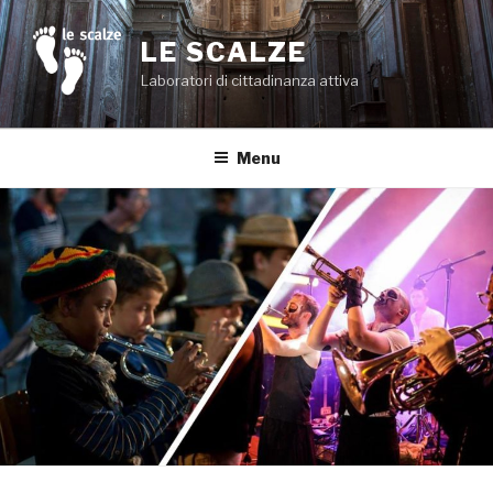
Salta
al
LE SCALZE
contenuto
Laboratori di cittadinanza attiva
Menu