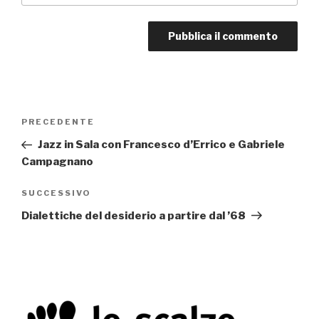
Navigazione
PRECEDENTE
Articolo
articoli
precedente:
Jazz in Sala con Francesco d’Errico e Gabriele
Campagnano
SUCCESSIVO
Articolo
successivo
Dialettiche del desiderio a partire dal ’68