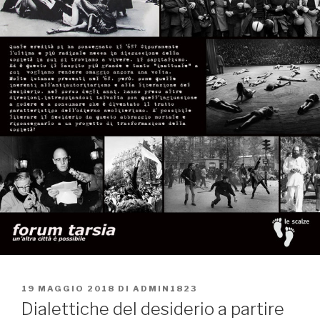
PUBBLICATO
19 MAGGIO 2018
DI
ADMIN1823
IL
Dialettiche del desiderio a partire