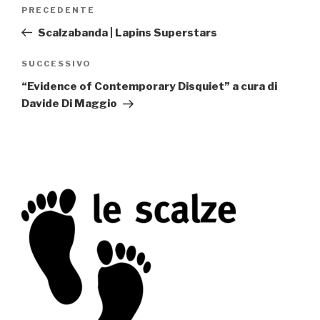
Navigazione
PRECEDENTE
Articolo
articoli
precedente:
Scalzabanda | Lapins Superstars
SUCCESSIVO
Articolo
successivo
“Evidence of Contemporary Disquiet” a cura di
Davide Di Maggio