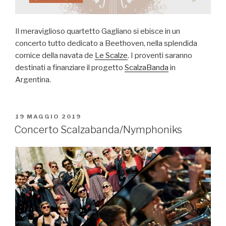
Il meraviglioso quartetto Gagliano si ebisce in un
concerto tutto dedicato a Beethoven, nella splendida
cornice della navata de
Le Scalze
. I proventi saranno
destinati a finanziare il progetto
ScalzaBanda
in
Argentina.
PUBBLICATO
19 MAGGIO 2019
IL
Concerto Scalzabanda/Nymphoniks