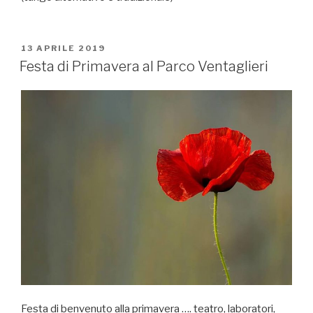
PUBBLICATO
13 APRILE 2019
IL
Festa di Primavera al Parco Ventaglieri
Festa di benvenuto alla primavera …. teatro, laboratori,