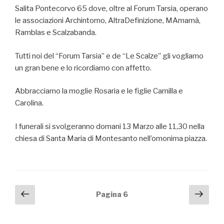
Salita Pontecorvo 65 dove, oltre al Forum Tarsia, operano
le associazioni Archintorno, AltraDefinizione, MAmamà,
Ramblas e Scalzabanda.
Tutti noi del “Forum Tarsia” e de “Le Scalze” gli vogliamo
un gran bene e lo ricordiamo con affetto.
Abbracciamo la moglie Rosaria e le figlie Camilla e
Carolina.
I funerali si svolgeranno domani 13 Marzo alle 11,30 nella
chiesa di Santa Maria di Montesanto nell’omonima piazza.
Navigazione
Pagina
Pagi
Pagina
6
precedente
succ
articoli