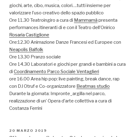
giochi, arte, cibo, musica, colori….tutti insieme per
valorizzare l’uso creativo dello spazio pubblico
Ore 11.30 Teatroingiro a cura di
Mammamà
presenta
performances itineranti di e con il Teatro dell’Onirico
Rosaria Castiglione
Ore:12.30 Animazione Danze Francesi ed Europee con
Neapolis Balfolk
Ore 13.30 Pranzo sociale
Ore 14.30 Laboratori e giochi per grandi e bambini a cura
di
Coordinamento Parco Sociale Ventaglieri
ore 16.00 Area hip pop: live painting, break dance, rap
con DJ Otruf e Co-organizzatore
Beatmas studio
Durante la giornata: Impronte_argilla nel parco,
realizzazione di un’ Opera d’arte collettiva a cura di
Costanza Ferrini
PUBBLICATO
20 MARZO 2019
IL