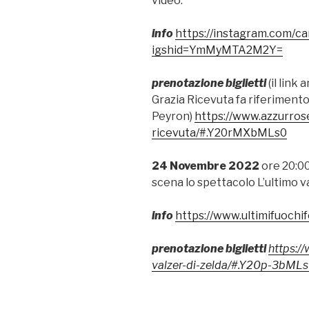
video.
info
https://instagram.com/c
igshid=YmMyMTA2M2Y=
prenotazione biglietti
(il link
Grazia Ricevuta fa riferimento
Peyron)
https://www.azzurrose
ricevuta/#.Y20rMXbMLs0
24 Novembre 2022
ore 20:00
scena lo spettacolo L’ultimo va
info
https://www.ultimifuochife
prenotazione biglietti
https://
valzer-di-zelda/#.Y20p-3bML