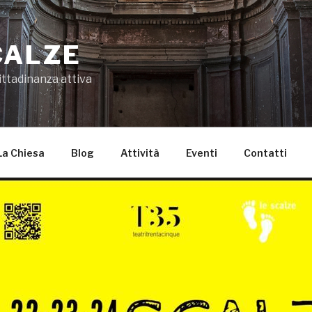
CALZE
ittadinanza attiva
La Chiesa
Blog
Attività
Eventi
Contatti