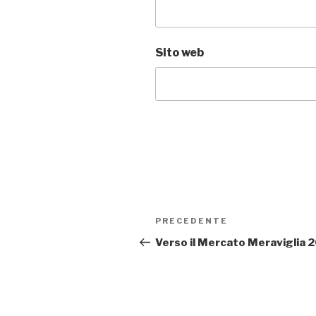
Sito web
Navigazione
PRECEDENTE
Articolo
articoli
precedente:
Verso il Mercato Meraviglia 