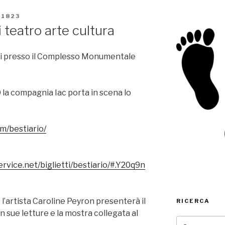
1823
di teatro arte cultura
coli presso il Complesso Monumentale
 la compagnia Iac porta in scena lo
m/bestiario/
rvice.net/biglietti/bestiario/#.Y20q9n
 l’artista Caroline Peyron presenterà il
RICERCA
on sue letture e la mostra collegata al
Cerca: