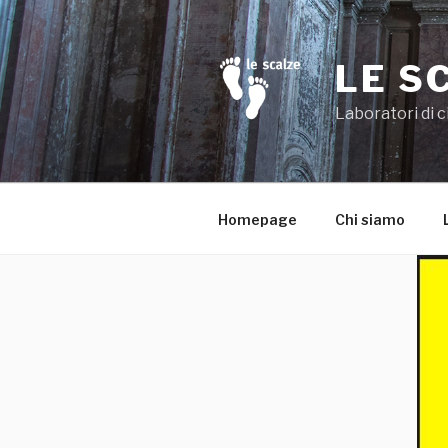
Salta
al
contenuto
LE S
Laboratori di c
Homepage
Chi siamo