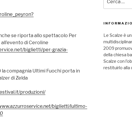
aroline_peyron?
INFORMAZIO
 anche se riporta allo spettacolo Per
Le Scalze è un
multidisciplina
 all’evento di Ceroline
2009 promuove 
rvice.net/biglietti/per-grazia-
della chiesa b
Scalze con l’ob
restituirlo alla 
 la compagnia Ultimi Fuochi porta in
lzer di Zelda
stival.it/produzioni/
www.azzurroservice.net/biglietti/lultimo-
s0