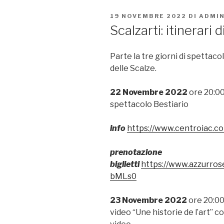
PUBBLICATO
19 NOVEMBRE 2022
DI
ADMIN
IL
Scalzarti: itinerari 
Parte la tre giorni di spetta
delle Scalze.
22 Novembre 2022
ore 20:00
spettacolo Bestiario
info
https://www.centroiac.co
prenotazione
biglietti
https://www.azzurrose
bMLs0
23 Novembre 2022
ore 20:00
video “Une historie de l’art” c