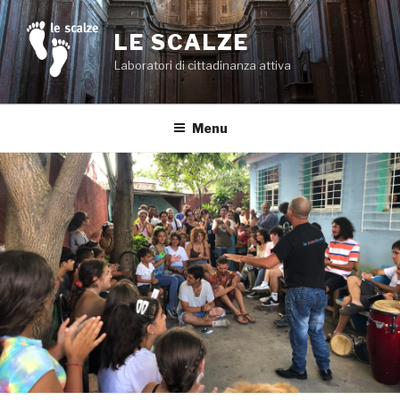
Salta
al
LE SCALZE
contenuto
Laboratori di cittadinanza attiva
Menu