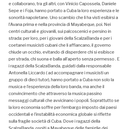
e collaborano, tra gli altri, con Vinicio Capossela, Daniele
Sepe e i Foja, hanno portato a Cuba la loro esperienza e le
sonorità napoletane. Uno scambio che li ha visti esibirsi a
l’Avana prima e nella provincia di Mayabeque, poi. Nei
centri culturali e giovanili, sui palcoscenici e persino in
strada: per loro, per i giovani della ScalzaBanda e per i
coetanei musicisti cubani che li affiancano, il governo
chiude un occhio, evitando di disperdere chi si esibisce
per strada, chi suona e balla all’aperto senza permesso . E
i ragazzi della ScalzaBanda, guidati dalla responsabile
Antonella Liccardo ( ad accompagnare i musicisti un
gruppo di dieci tutor), hanno portato a Cuba non solo la
musica e l’esperienza della loro banda, ma anche il
convincimento che attraverso la musica passino
messaggi culturali che avvicinano i popoli. Soprattutto se
la loro economia soffre per l’embargo imposto dai paesi
occidentali e l’instabilità economica globale si riflette
sulla fragile società di Cuba. Dove i ragazzi della
ScalzaBanda, ospiti a Mayabeque delle famiglie dei