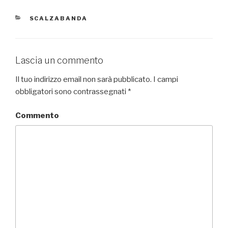
CATEGORIE
SCALZABANDA
Lascia un commento
Il tuo indirizzo email non sarà pubblicato.
I campi
obbligatori sono contrassegnati
*
Commento