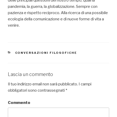
delle principali questioni del nostro tempo, quali la
pandemia, la guerra, la globalizzazione. Sempre con
pazienza e rispetto reciproco. Alla ricerca di una possibile
ecologia della comunicazione e di nuove forme di vita a
venire.
CATEGORIE
CONVERSAZIONI FILOSOFICHE
Lascia un commento
Il tuo indirizzo email non sarà pubblicato.
I campi
obbligatori sono contrassegnati
*
Commento