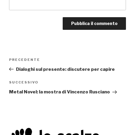
Navigazione
PRECEDENTE
Articolo
articoli
precedente:
Dialoghi sul presente: discutere per capire
SUCCESSIVO
Articolo
successivo
Metal Novel: la mostra di Vincenzo Rusciano