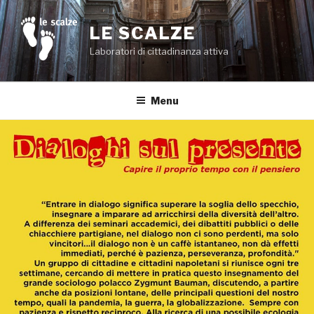
Salta
al
LE SCALZE
contenuto
Laboratori di cittadinanza attiva
Menu