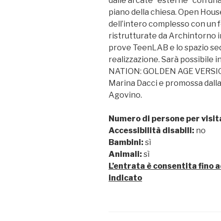
dalle arcate “esterne” con un
piano della chiesa. Open Hous
dell’intero complesso con un 
ristrutturate da Archintorno i
prove TeenLAB e lo spazio sede
realizzazione. Sarà possibile i
NATION: GOLDEN AGE VERSION 
Marina Dacci e promossa dalla 
Agovino.
Numero di persone per visit
Accessibilità disabili:
no
Bambini:
sì
Animali:
sì
L’entrata è consentita fino a
indicato