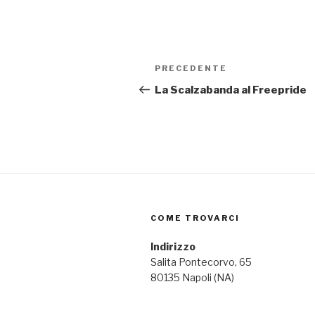
Navigazione
PRECEDENTE
Articolo
articoli
precedente:
La Scalzabanda al Freepride
COME TROVARCI
Indirizzo
Salita Pontecorvo, 65
80135 Napoli (NA)