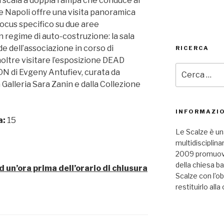
a scala a doppia rampa che conduce al
e Napoli offre una visita panoramica
focus specifico su due aree
n regime di auto-costruzione: la sala
 dell’associazione in corso di
RICERCA
noltre visitare l’esposizione DEAD
Cerca:
di Evgeny Antufiev, curata da
Galleria Sara Zanin e dalla Collezione
INFORMAZIO
a:
15
Le Scalze è un
multidisciplina
2009 promuove 
della chiesa b
d un’ora prima dell’orario di chiusura
Scalze con l’ob
restituirlo alla 