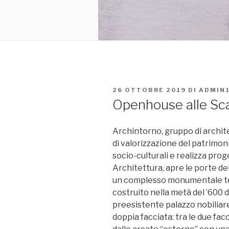
PUBBLICATO
26 OTTOBRE 2019
DI
ADMIN
IL
Openhouse alle Sca
Archintorno, gruppo di archi
di valorizzazione del patrimon
socio-culturali e realizza pro
Architettura, apre le porte de
un complesso monumentale te
costruito nella metà del ’600 
preesistente palazzo nobiliar
doppia facciata: tra le due fa