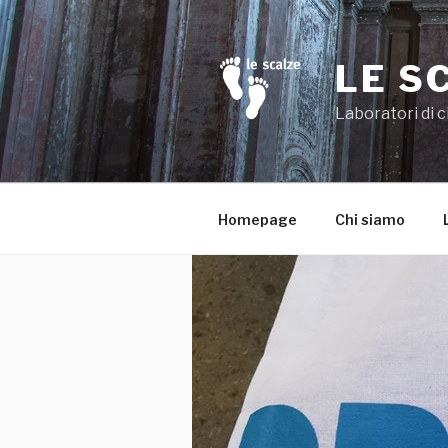
Salta
al
contenuto
LE S
Laboratori di c
Homepage
Chi siamo