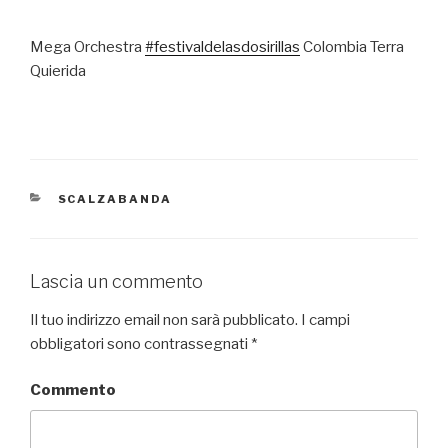
Mega Orchestra
#
festivaldelasdosirillas
Colombia Terra
Quierida
CATEGORIE
SCALZABANDA
Lascia un commento
Il tuo indirizzo email non sarà pubblicato.
I campi
obbligatori sono contrassegnati
*
Commento