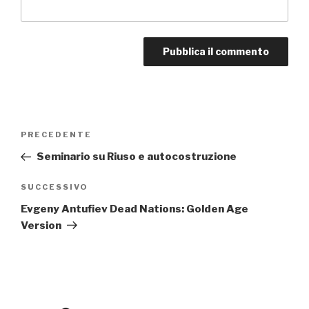
Navigazione
PRECEDENTE
Articolo
articoli
precedente:
Seminario su Riuso e autocostruzione
SUCCESSIVO
Articolo
successivo
Evgeny Antufiev Dead Nations: Golden Age
Version