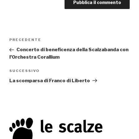
Navigazione
PRECEDENTE
Articolo
articoli
precedente:
Concerto di beneficenza della Scalzabanda con
l’Orchestra Corallium
SUCCESSIVO
Articolo
successivo
La scomparsa di Franco di Liberto