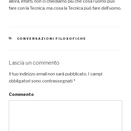
allora, infatti, non ci chiediamo più che cosa l’uomo può
fare con la Tecnica, ma cosa la Tecnica può fare dell’uomo.
CATEGORIE
CONVERSAZIONI FILOSOFICHE
Lascia un commento
Il tuo indirizzo email non sarà pubblicato.
I campi
obbligatori sono contrassegnati
*
Commento