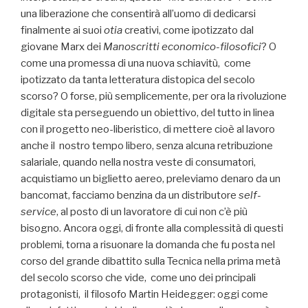
una liberazione che consentirà all’uomo di dedicarsi
finalmente ai suoi
otia
creativi, come ipotizzato dal
giovane Marx dei
Manoscritti economico-filosofici
? O
come una promessa di una nuova schiavitù, come
ipotizzato da tanta letteratura distopica del secolo
scorso? O forse, più semplicemente, per ora la rivoluzione
digitale sta perseguendo un obiettivo, del tutto in linea
con il progetto neo-liberistico, di mettere cioè al lavoro
anche il nostro tempo libero, senza alcuna retribuzione
salariale, quando nella nostra veste di consumatori,
acquistiamo un biglietto aereo, preleviamo denaro da un
bancomat, facciamo benzina da un distributore
self-
service
, al posto di un lavoratore di cui non c’è più
bisogno. Ancora oggi, di fronte alla complessità di questi
problemi, torna a risuonare la domanda che fu posta nel
corso del grande dibattito sulla Tecnica nella prima metà
del secolo scorso che vide, come uno dei principali
protagonisti, il filosofo Martin Heidegger: oggi come