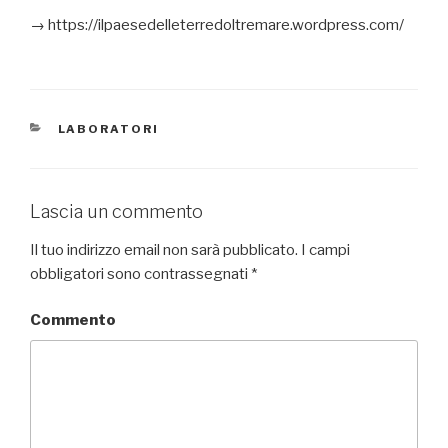
→ https://ilpaesedelleterredoltremare.wordpress.com/
CATEGORIE
LABORATORI
Lascia un commento
Il tuo indirizzo email non sarà pubblicato.
I campi
obbligatori sono contrassegnati
*
Commento