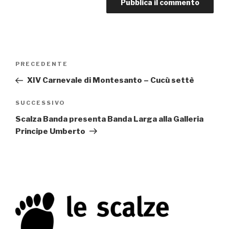
Navigazione
PRECEDENTE
Articolo
articoli
precedente:
XIV Carnevale di Montesanto – Cucù settè
SUCCESSIVO
Articolo
successivo
Scalza Banda presenta Banda Larga alla Galleria
Principe Umberto