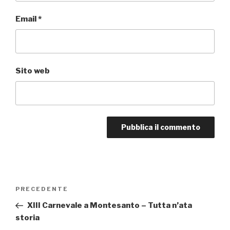
Email
*
Sito web
Navigazione
PRECEDENTE
Articolo
articoli
precedente:
XIII Carnevale a Montesanto – Tutta n’ata
storia