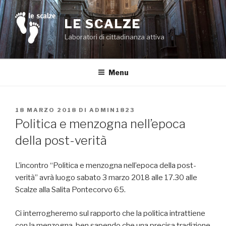
Salta
al
LE SCALZE
contenuto
Laboratori di cittadinanza attiva
Menu
PUBBLICATO
18 MARZO 2018
DI
ADMIN1823
IL
Politica e menzogna nell’epoca
della post-verità
L’incontro “Politica e menzogna nell’epoca della post-
verità” avrà luogo sabato 3 marzo 2018 alle 17.30 alle
Scalze alla Salita Pontecorvo 65.
Ci interrogheremo sul rapporto che la politica intrattiene
con la menzogna, ben sapendo che una precisa tradizione