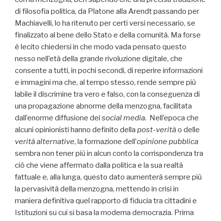
di filosofia politica, da Platone alla Arendt passando per
Machiavelli, lo ha ritenuto per certi versi necessario, se
finalizzato al bene dello Stato e della comunità. Ma forse
è lecito chiedersi in che modo vada pensato questo
nesso nell’età della grande rivoluzione digitale, che
consente a tutti, in pochi secondi, di reperire informazioni
e immagini ma che, al tempo stesso, rende sempre più
labile il discrimine tra vero e falso, con la conseguenza di
una propagazione abnorme della menzogna, facilitata
dall’enorme diffusione dei
social media
. Nell’epoca che
alcuni opinionisti hanno definito della
post-verità
o delle
verità alternative
, la formazione dell’
opinione pubblica
sembra non tener più in alcun conto la corrispondenza tra
ciò che viene affermato dalla politica e la sua realtà
fattuale e, alla lunga, questo dato aumenterà sempre più
la pervasività della menzogna, mettendo in crisi in
maniera definitiva quel rapporto di fiducia tra cittadini e
Istituzioni su cui si basa la moderna democrazia. Prima