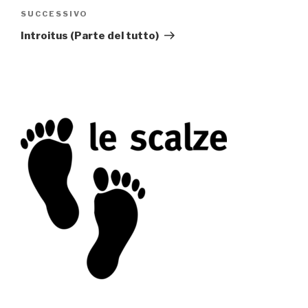
SUCCESSIVO
Articolo
successivo
Introitus (Parte del tutto)