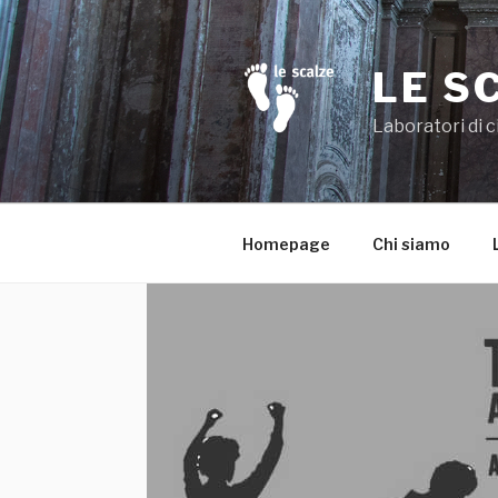
Salta
al
contenuto
LE S
Laboratori di c
Homepage
Chi siamo