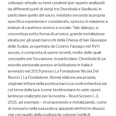
colloquio virtuale su temi condivisi (per quanto analizzati
da differenti punti di vista) tra Choróbski e Siedlecki, in
particolare quello del sacro, rivisitato secondo la propria
specifica esperienza e considerato, spesso, in relazione a
istanze di carattere storico e sociale. Tale dialogo, si
concretizza sotto forma di un’unica, grande installazione
ideata per gli spazi barocchi della Chiesa di San Giuseppe
delle Scalze, progettata da Cosimo Fanzago nel XVII
secolo, e composta di opere recenti, molte delle quali
concepite per l’occasione. In particolare, Choróbski (il cui
esordio personale presso un’istituzione in Italia è
avvenuto nel 2019 presso La Fondazione Nicola Del
Roscio | La Fondazione, Roma) elabora una propria,
originale lettura della poetica barocca confrontandosi sia
col tema della luce (come testimoniano le varie opere
luminose realizzate per la mostra – Rood Screen 1-3,
2021, ad esempio – ricomponendo e rivitalizzando, come
di consueto nella sua pratica, apparati elettrici in disuso)
che con quello della scultura (le colonne tortili di