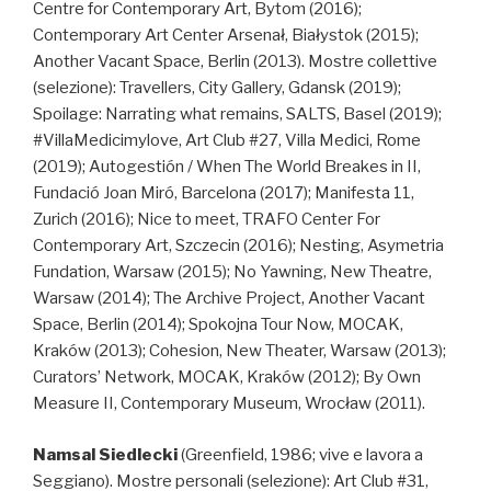
Centre for Contemporary Art, Bytom (2016);
Contemporary Art Center Arsenał, Białystok (2015);
Another Vacant Space, Berlin (2013). Mostre collettive
(selezione): Travellers, City Gallery, Gdansk (2019);
Spoilage: Narrating what remains, SALTS, Basel (2019);
#VillaMedicimylove, Art Club #27, Villa Medici, Rome
(2019); Autogestión / When The World Breakes in II,
Fundació Joan Miró, Barcelona (2017); Manifesta 11,
Zurich (2016); Nice to meet, TRAFO Center For
Contemporary Art, Szczecin (2016); Nesting, Asymetria
Fundation, Warsaw (2015); No Yawning, New Theatre,
Warsaw (2014); The Archive Project, Another Vacant
Space, Berlin (2014); Spokojna Tour Now, MOCAK,
Kraków (2013); Cohesion, New Theater, Warsaw (2013);
Curators’ Network, MOCAK, Kraków (2012); By Own
Measure II, Contemporary Museum, Wrocław (2011).
Namsal Siedlecki
(Greenfield, 1986; vive e lavora a
Seggiano). Mostre personali (selezione): Art Club #31,