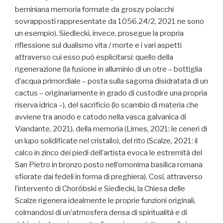
berniniana memoria formate da groszy polacchi
sovrapposti rappresentate da 1056.24/2, 2021 ne sono
un esempio). Siedlecki, invece, prosegue la propria
riflessione sul dualismo vita / morte e i vari aspetti
attraverso cui esso può esplicitarsi: quello della
rigenerazione (la fusione in alluminio di un otre – bottiglia
d’acqua primordiale – posta sulla sagoma disidratata di un
cactus – originariamente in grado di custodire una propria
riserva idrica –), del sacrificio (lo scambio di materia che
avviene tra anodo e catodo nella vasca galvanica di
Viandante, 2021), della memoria (Limes, 2021: le ceneri di
un lupo solidificate nel cristallo), del rito (Scalze, 2021: il
calco in zinco dei piedi dell’artista evoca le estremità del
San Pietro in bronzo posto nell’omonima basilica romana
sfiorate dai fedeli in forma di preghiera). Così, attraverso
l’intervento di Choróbski e Siedlecki, la Chiesa delle
Scalze rigenera idealmente le proprie funzioni originali,
colmandosi di un’atmosfera densa di spiritualità e di