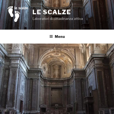
Salta
al
LE SCALZE
contenuto
Laboratori di cittadinanza attiva
Menu