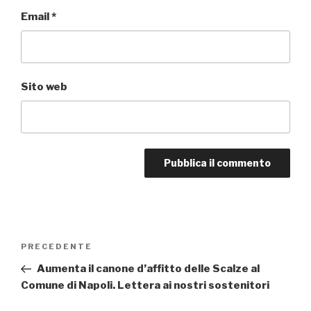
Email
*
Sito web
Navigazione
PRECEDENTE
Articolo
articoli
precedente:
Aumenta il canone d’affitto delle Scalze al
Comune di Napoli. Lettera ai nostri sostenitori