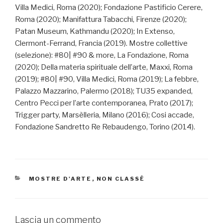
Villa Medici, Roma (2020); Fondazione Pastificio Cerere,
Roma (2020); Manifattura Tabacchi, Firenze (2020);
Patan Museum, Kathmandu (2020); In Extenso,
Clermont-Ferrand, Francia (2019). Mostre collettive
(selezione): #80| #90 & more, La Fondazione, Roma
(2020); Della materia spirituale dell’arte, Maxxi, Roma
(2019); #80| #90, Villa Medici, Roma (2019); La febbre,
Palazzo Mazzarino, Palermo (2018); TU35 expanded,
Centro Pecci per l’arte contemporanea, Prato (2017);
Trigger party, Marsèlleria, Milano (2016); Cosi accade,
Fondazione Sandretto Re Rebaudengo, Torino (2014).
CATEGORIE
MOSTRE D'ARTE
,
NON CLASSÉ
Lascia un commento