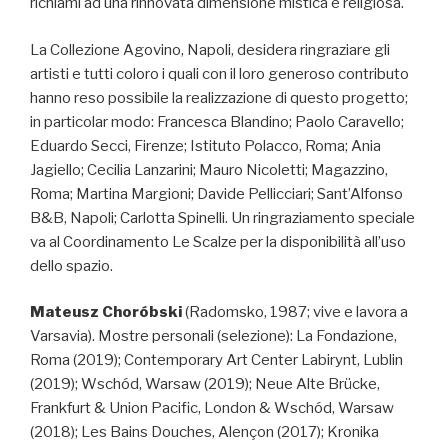
richiami ad una rinnovata dimensione mistica e religiosa.
La Collezione Agovino, Napoli, desidera ringraziare gli
artisti e tutti coloro i quali con il loro generoso contributo
hanno reso possibile la realizzazione di questo progetto;
in particolar modo: Francesca Blandino; Paolo Caravello;
Eduardo Secci, Firenze; Istituto Polacco, Roma; Ania
Jagiello; Cecilia Lanzarini; Mauro Nicoletti; Magazzino,
Roma; Martina Margioni; Davide Pellicciari; Sant’Alfonso
B&B, Napoli; Carlotta Spinelli. Un ringraziamento speciale
va al Coordinamento Le Scalze per la disponibilità all’uso
dello spazio.
Mateusz Choróbski
(Radomsko, 1987; vive e lavora a
Varsavia). Mostre personali (selezione): La Fondazione,
Roma (2019); Contemporary Art Center Labirynt, Lublin
(2019); Wschód, Warsaw (2019); Neue Alte Brücke,
Frankfurt & Union Pacific, London & Wschód, Warsaw
(2018); Les Bains Douches, Alençon (2017); Kronika